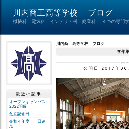
川内商工高等学校 ブログ
機械科 電気科 インテリア科 商業科 ４つの専門
川内商工高等学校 ブログ
学年
公開日 2017年0
最近の記事
オープンキャンパス
2022開催
創立記念日
令和４年度 一日遠
足