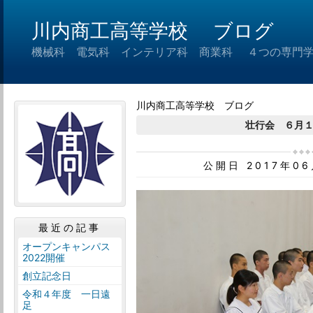
川内商工高等学校 ブログ
機械科 電気科 インテリア科 商業科 ４つの専門
川内商工高等学校 ブログ
壮行会 ６月
公開日 2017年0
最近の記事
オープンキャンパス
2022開催
創立記念日
令和４年度 一日遠
足