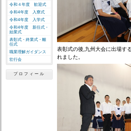
令和４年度 歓迎式
令和4年度 入寮式
令和4年度 入学式
令和4年度 新任式・
始業式
表彰式・終業式・離
任式
表彰式の後,九州大会に出場す
職業理解ガイダンス
れました。
壮行会
プロフィール