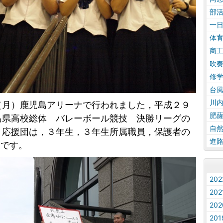
部
一
体
商
吹
修
台
川
（月）鹿児島アリーナで行われました，平成２９
肥
島県高校総体 バレーボール競技 決勝リーグの
自
。応援団は，３年生，３年生所属職員，保護者の
進
名です。
20
20
20
20