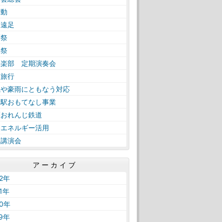
活動
日遠足
育祭
工祭
奏楽部 定期演奏会
学旅行
風や豪雨にともなう対応
内駅おもてなし事業
薩おれんじ鉄道
然エネルギー活用
路講演会
アーカイブ
22年
21年
20年
19年