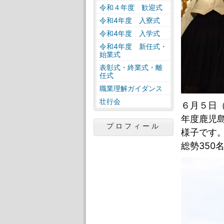
令和４年度 歓迎式
令和4年度 入寮式
令和4年度 入学式
令和4年度 新任式・
始業式
表彰式・終業式・離
任式
職業理解ガイダンス
壮行会
６月５日
年度鹿児
プロフィール
様子です
総勢350