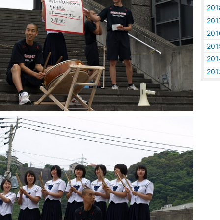
20
20
20
20
20
20