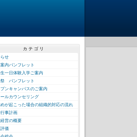
カテゴリ
知らせ
校案内パンフレット
学生一日体験入学ご案内
工祭 パンフレット
ープンキャンパスのご案内
クールカウンセリング
じめが起こった場合の組織的対応の流れ
間行事計画
校経営の概要
校評価
窓会総会