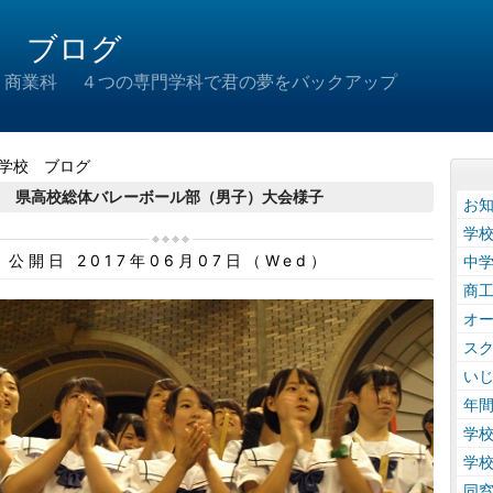
 ブログ
 商業科 ４つの専門学科で君の夢をバックアップ
学校 ブログ
県高校総体バレーボール部（男子）大会様子
お
学
公開日 2017年06月07日（Wed）
中
商
オ
ス
い
年
学
学
同