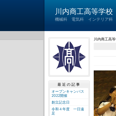
川内商工高等学校
機械科 電気科 インテリア科
川内商工高等
最近の記事
オープンキャンパス
2022開催
創立記念日
令和４年度 一日遠
足