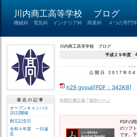
川内商工高等学校 ブログ
機械科 電気科 インテリア科 商業科 ４つの専門
川内商工高等学校 ブログ
平成２９年度 
公開日 2017年0
h29 gyouji[PDF：342KB]
最近の記事
年間行事計画
個別ページ
オープンキャンパス
2022開催
創立記念日
PDFの閲
のソフトウ
令和４年度 一日遠
足
です。下記