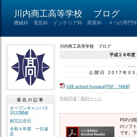
川内商工高等学校 ブログ
機械科 電気科 インテリア科 商業科 ４つの専門
川内商工高等学校 ブログ
平成２８年度
公開日 2017年0
h28 school hyouka[PDF：74KB]
学校評価
個別ページ
最近の記事
オープンキャンパス
2022開催
PDFの閲
創立記念日
のソフトウ
令和４年度 一日遠
です。下記
足