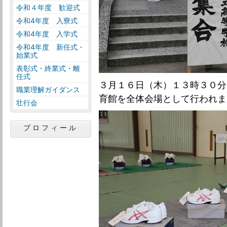
令和４年度 歓迎式
令和4年度 入寮式
令和4年度 入学式
令和4年度 新任式・
始業式
表彰式・終業式・離
任式
３月１６日（木）１３時３０分
職業理解ガイダンス
育館を全体会場として行われま
壮行会
プロフィール