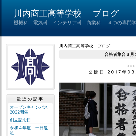
川内商工高等学校 ブログ
機械科 電気科 インテリア科 商業科 ４つの専門
川内商工高等学校 ブログ
合格者集合３月
公開日 2017年0
最近の記事
オープンキャンパス
2022開催
創立記念日
令和４年度 一日遠
足