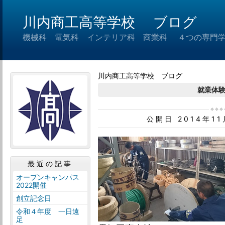
川内商工高等学校 ブログ
機械科 電気科 インテリア科 商業科 ４つの専門
川内商工高等学校 ブログ
就業体
公開日 2014年1
最近の記事
オープンキャンパス
2022開催
創立記念日
令和４年度 一日遠
足