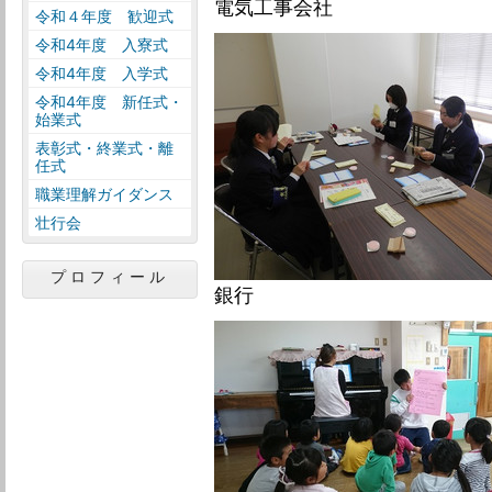
電気工事会社
令和４年度 歓迎式
令和4年度 入寮式
令和4年度 入学式
令和4年度 新任式・
始業式
表彰式・終業式・離
任式
職業理解ガイダンス
壮行会
プロフィール
銀行