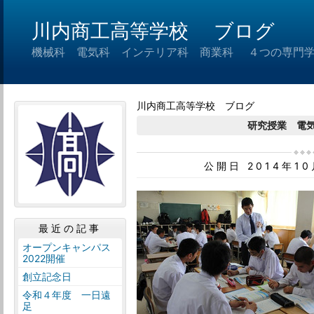
川内商工高等学校 ブログ
機械科 電気科 インテリア科 商業科 ４つの専門
川内商工高等学校 ブログ
研究授業 電
公開日 2014年1
最近の記事
オープンキャンパス
2022開催
創立記念日
令和４年度 一日遠
足