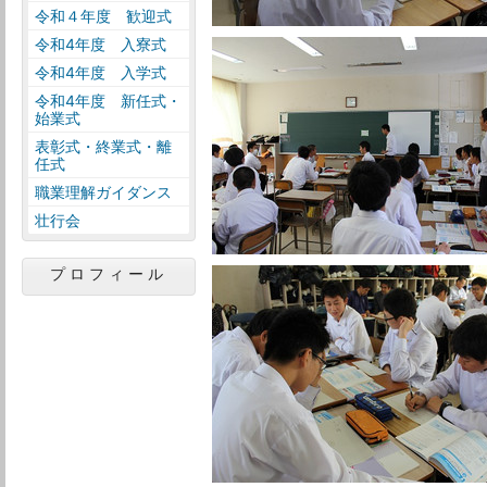
令和４年度 歓迎式
令和4年度 入寮式
令和4年度 入学式
令和4年度 新任式・
始業式
表彰式・終業式・離
任式
職業理解ガイダンス
壮行会
プロフィール