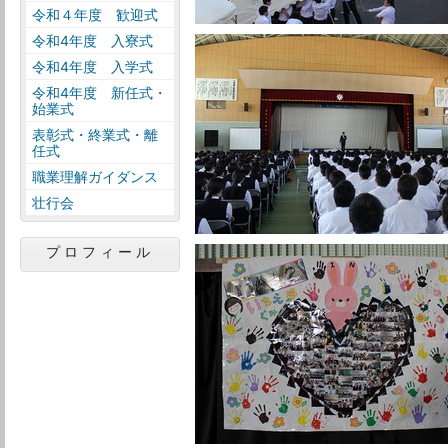
令和４年度 歓迎式
令和4年度 入寮式
令和4年度 入学式
令和4年度 新任式・
始業式
表彰式・終業式・離
任式
職業理解ガイダンス
壮行会
プロフィール