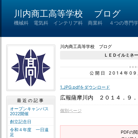
川内商工高等学校 ブログ
機械科 電気科 インテリア科 商業科 ４つの専門
川内商工高等学校 ブログ
ＬＥＤイルミネ
公開日 2014年0
1.JPG.pdfをダウンロード
広報薩摩川内 ２０１４．９．
最近の記事
オープンキャンパス
個別ページ
2022開催
創立記念日
令和４年度 一日遠
PDFの閲
足