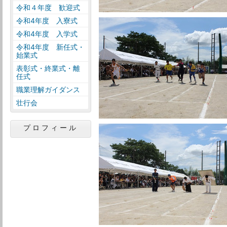
令和４年度 歓迎式
令和4年度 入寮式
令和4年度 入学式
令和4年度 新任式・
始業式
表彰式・終業式・離
任式
職業理解ガイダンス
壮行会
プロフィール