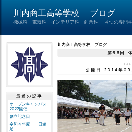
川内商工高等学校 ブログ
機械科 電気科 インテリア科 商業科 ４つの専門
川内商工高等学校 ブログ
第６６回 
公開日 2014年0
最近の記事
オープンキャンパス
2022開催
創立記念日
令和４年度 一日遠
足