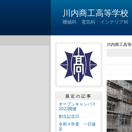
川内商工高等学校
機械科 電気科 インテリア科
川内商工高等
最近の記事
オープンキャンパス
2022開催
創立記念日
令和４年度 一日遠
足