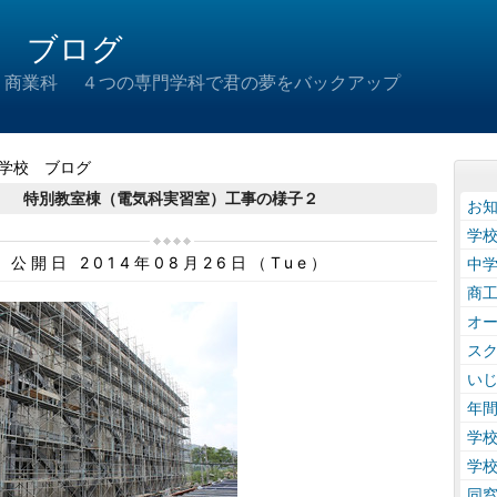
 ブログ
 商業科 ４つの専門学科で君の夢をバックアップ
学校 ブログ
特別教室棟（電気科実習室）工事の様子２
お
学
公開日 2014年08月26日（Tue）
中
商
オ
ス
い
年
学
学
同