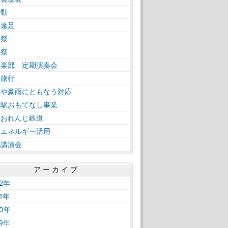
活動
日遠足
育祭
工祭
奏楽部 定期演奏会
学旅行
風や豪雨にともなう対応
内駅おもてなし事業
薩おれんじ鉄道
然エネルギー活用
路講演会
アーカイブ
22年
21年
20年
19年