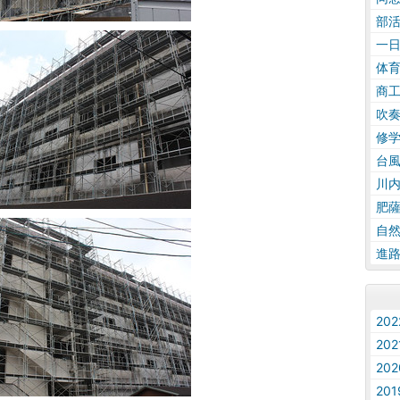
部
一
体
商
吹
修
台
川
肥
自
進
20
20
20
20