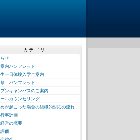
カテゴリ
知らせ
校案内パンフレット
学生一日体験入学ご案内
工祭 パンフレット
ープンキャンパスのご案内
クールカウンセリング
じめが起こった場合の組織的対応の流れ
間行事計画
校経営の概要
校評価
窓会総会