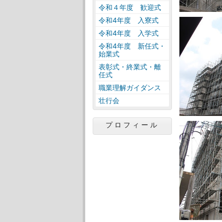
令和４年度 歓迎式
令和4年度 入寮式
令和4年度 入学式
令和4年度 新任式・
始業式
表彰式・終業式・離
任式
職業理解ガイダンス
壮行会
プロフィール