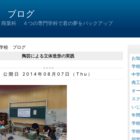
 ブログ
 商業科 ４つの専門学科で君の夢をバックアップ
学校 ブログ
陶芸による立体造形の実践
お
学
公開日 2014年08月07日（Thu）
中
商
オ
ス
い
年
学
学
同