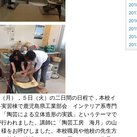
20
20
20
20
20
20
（月），５日（火）の二日間の日程で，本校イ
科実習棟で鹿児島県工業部会 インテリア系専門
，「陶芸による立体造形の実践」というテーマで
が行われました。講師に「陶芸工房 海月」の山
 様をお呼びしました。本校職員や他校の先生方