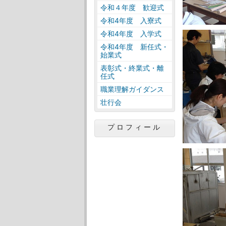
令和４年度 歓迎式
令和4年度 入寮式
令和4年度 入学式
令和4年度 新任式・
始業式
表彰式・終業式・離
任式
職業理解ガイダンス
壮行会
プロフィール