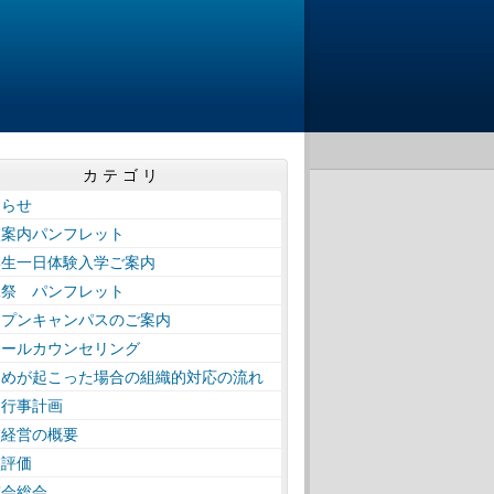
カテゴリ
知らせ
校案内パンフレット
学生一日体験入学ご案内
工祭 パンフレット
ープンキャンパスのご案内
クールカウンセリング
じめが起こった場合の組織的対応の流れ
間行事計画
校経営の概要
校評価
窓会総会