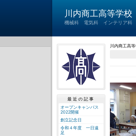
川内商工高等学校
機械科 電気科 インテリア科
川内商工高等
最近の記事
オープンキャンパス
2022開催
創立記念日
令和４年度 一日遠
足