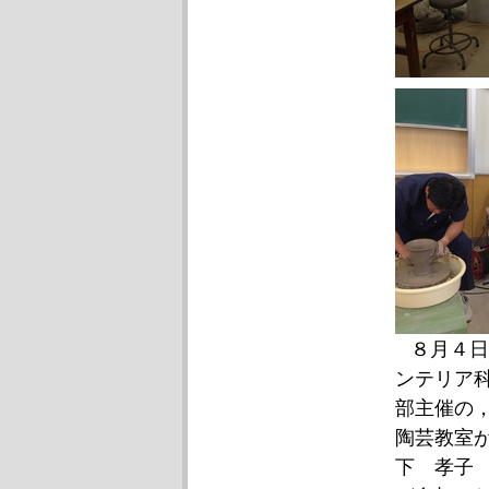
８月４日
ンテリア
部主催の
陶芸教室
下 孝子