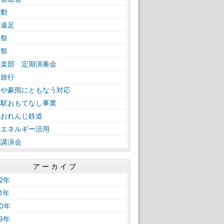
活動
日遠足
育祭
工祭
奏楽部 定期演奏会
学旅行
風や豪雨にともなう対応
内駅おもてなし事業
薩おれんじ鉄道
然エネルギー活用
路講演会
アーカイブ
22年
21年
20年
19年