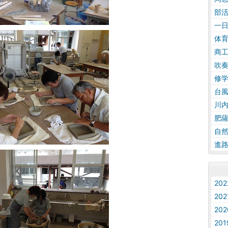
部
一
体
商
吹
修
台
川
肥
自
進
20
20
20
20