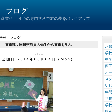
 ブログ
 商業科 ４つの専門学科で君の夢をバックアップ
学校 ブログ
書道部，国際交流員の先生から書道を学ぶ
お
学
公開日 2014年08月04日（Mon）
中
商
オ
ス
い
年
学
学
同