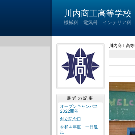
川内商工高等学校
機械科 電気科 インテリア科
川内商工高等
最近の記事
オープンキャンパス
2022開催
創立記念日
令和４年度 一日遠
足