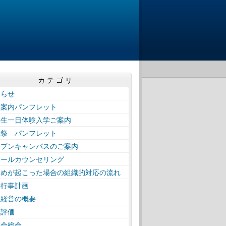
カテゴリ
知らせ
校案内パンフレット
学生一日体験入学ご案内
工祭 パンフレット
ープンキャンパスのご案内
クールカウンセリング
じめが起こった場合の組織的対応の流れ
間行事計画
校経営の概要
校評価
窓会総会