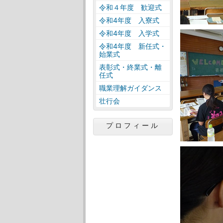
令和４年度 歓迎式
令和4年度 入寮式
令和4年度 入学式
令和4年度 新任式・
始業式
表彰式・終業式・離
任式
職業理解ガイダンス
壮行会
プロフィール