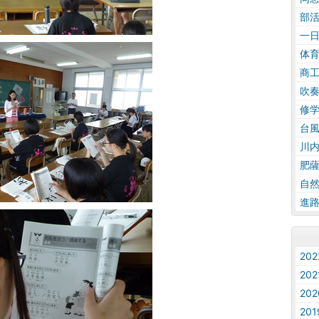
部
一
体
商
吹
修
台
川
肥
自
進
20
20
20
20