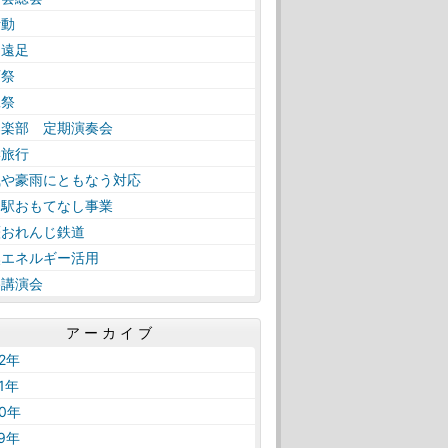
活動
日遠足
育祭
工祭
奏楽部 定期演奏会
学旅行
風や豪雨にともなう対応
内駅おもてなし事業
薩おれんじ鉄道
然エネルギー活用
路講演会
アーカイブ
22年
21年
20年
19年