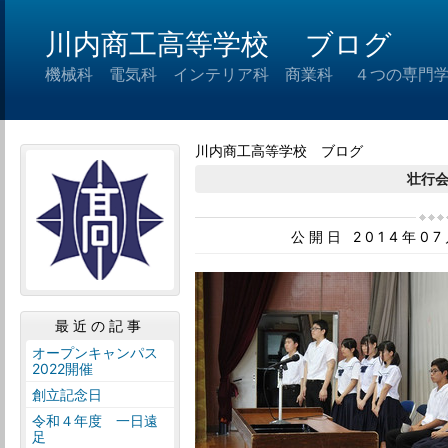
川内商工高等学校 ブログ
機械科 電気科 インテリア科 商業科 ４つの専門
川内商工高等学校 ブログ
壮行
公開日 2014年0
最近の記事
オープンキャンパス
2022開催
創立記念日
令和４年度 一日遠
足