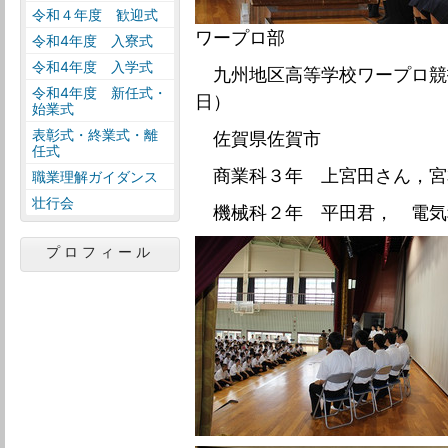
令和４年度 歓迎式
ワープロ部
令和4年度 入寮式
令和4年度 入学式
九州地区高等学校ワープロ競
令和4年度 新任式・
日）
始業式
表彰式・終業式・離
佐賀県佐賀市
任式
商業科３年 上宮田さん，宮
職業理解ガイダンス
壮行会
機械科２年 平田君， 電気
プロフィール