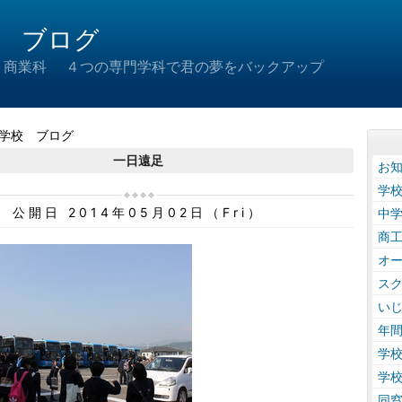
 ブログ
 商業科 ４つの専門学科で君の夢をバックアップ
学校 ブログ
一日遠足
お
学
公開日 2014年05月02日（Fri）
中
商
オ
ス
い
年
学
学
同