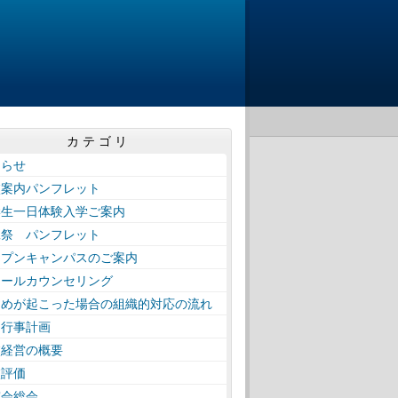
カテゴリ
知らせ
校案内パンフレット
学生一日体験入学ご案内
工祭 パンフレット
ープンキャンパスのご案内
クールカウンセリング
じめが起こった場合の組織的対応の流れ
間行事計画
校経営の概要
校評価
窓会総会