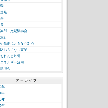
活動
日遠足
育祭
工祭
奏楽部 定期演奏会
学旅行
風や豪雨にともなう対応
内駅おもてなし事業
薩おれんじ鉄道
然エネルギー活用
路講演会
アーカイブ
22年
21年
20年
19年