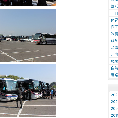
部
一
体
商
吹
修
台
川
肥
自
進
20
20
20
20