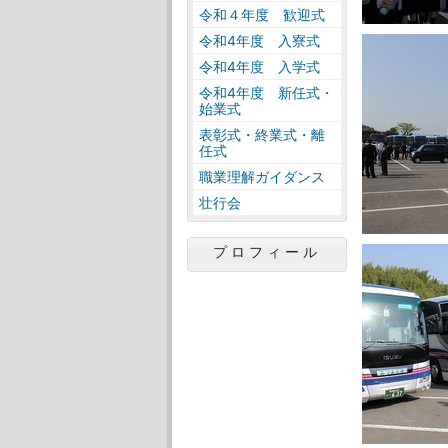
令和４年度 歓迎式
令和4年度 入寮式
令和4年度 入学式
令和4年度 新任式・
始業式
表彰式・終業式・離
任式
職業理解ガイダンス
壮行会
プロフィール