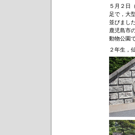
５月２日
足で，大
並びまし
鹿児島市
動物公園
２年生，