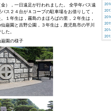
20
（金），一日遠足が行われました。 全学年バス遠
20
型バス２４台がＡコープの駐車場をお借りして，
20
た。１年生は，霧島のまほろばの里，２年生は，
20
の仙巌園と吉野公園，３年生は，鹿児島市の平川
20
でした。
20
仙巌園の様子