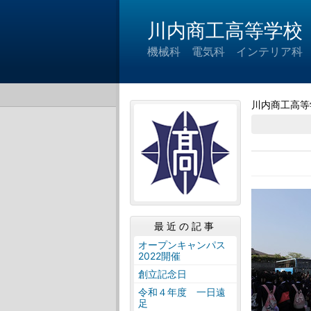
川内商工高等学校
機械科 電気科 インテリア科
川内商工高等
最近の記事
オープンキャンパス
2022開催
創立記念日
令和４年度 一日遠
足